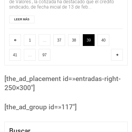
de Valores., la cotizada ha destacado que el crédito
sindicado, de fecha inicial de 13 de feb...
LEER MÁS
1
…
37
38
39
40
41
…
97
[the_ad_placement id=»entradas-right-
250×300″]
[the_ad_group id=»117″]
Buscar