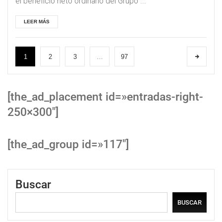
el beneficio neto ordinario del Grupo ...
LEER MÁS
1
2
3
…
97
[the_ad_placement id=»entradas-right-
250×300″]
[the_ad_group id=»117″]
Buscar
BUSCAR