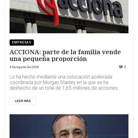
EMPRESAS
ACCIONA: parte de la familia vende
una pequeña proporción
4 De Agosto De 2026
0
Lo ha hecho mediante una colocación acelerada
coordinada por Morgan Stanley en la que se ha
deshecho de un total de 1,65 millones de acciones
ord...
LEER MÁS