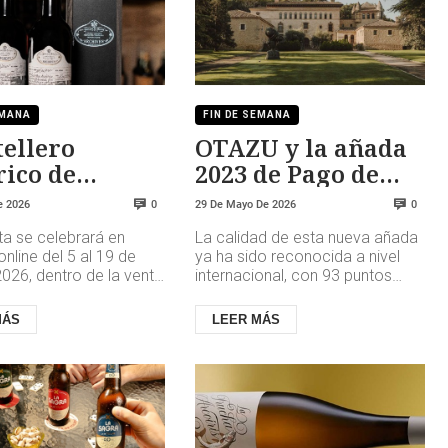
EMANA
FIN DE SEMANA
tellero
OTAZU y la añada
rico de
2023 de Pago de
lez Byass en
Otazu
e 2026
29 De Mayo De 2026
0
0
tie´s
ta se celebrará en
La calidad de esta nueva añada
nline del 5 al 19 de
ya ha sido reconocida a nivel
2026, dentro de la venta
internacional, con 93 puntos
 Rare Wines & Spirits
otorgados por Robert Parker’s
y 2: Featu...
Wine Advocate 2025 y la G...
MÁS
LEER MÁS