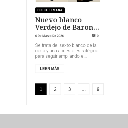
FIN DE SEMANA
Nuevo blanco
Verdejo de Baron
de Ley
6 De Marzo De 2026
0
Se trata del sexto blanco de la
casa y una apuesta estratégica
para seguir ampliando el
conocimiento internacional de
esta variedad desde una mir...
LEER MÁS
1
2
3
…
9