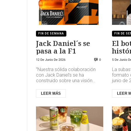
FIN DE SEMANA
FIN DE S
Jack Daniel´s se
El bo
pasa a la F1
histó
Gonzá
12 De Junio De 2026
5 De Junio D
0
Chris
“Nuestra sólida colaboración
La subas
con Jack Daniel’s se ha
formato o
construido sobre una visión
junio de 
compartida de excelencia,
“Fine and
innovación y ambición. Esta
Online Da
LEER MÁS
LEER 
edición li...