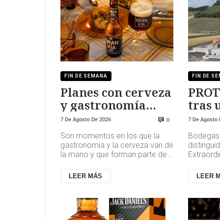
FIN DE SEMANA
FIN DE S
Planes con cerveza
PROT
y gastronomía
tras 
española
exist
7 De Agosto De 2026
7 De Agosto
0
Son momentos en los que la
Bodegas 
gastronomía y la cerveza van de
distingui
la mano y que forman parte de
Extraordi
una manera de entender el ocio
España 2
basada en compartir. Así ...
Ministeri
LEER MÁS
LEER 
y Ali...