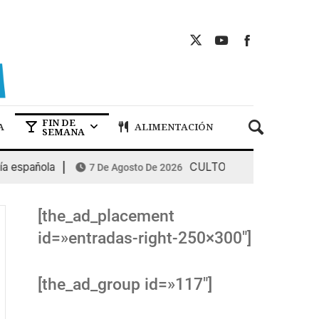
FIN DE
A
ALIMENTACIÓN
SEMANA
española
CULTO, para celebrar el fin 
7 De Agosto De 2026
[the_ad_placement
id=»entradas-right-250×300″]
[the_ad_group id=»117″]