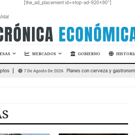
[the_ad_placement id=»top-ad-920×90″]
Vidal
ESAS
MERCADOS
GOBIERNO
HISTORI
os
Planes con cerveza y gastronomía 
7 De Agosto De 2026
AS