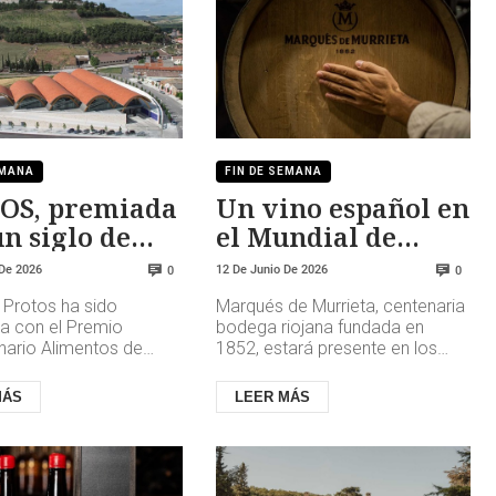
EMANA
FIN DE SEMANA
OS, premiada
Un vino español en
un siglo de
el Mundial de
encia
Fútbol 2026
 De 2026
12 De Junio De 2026
0
0
Protos ha sido
Marqués de Murrieta, centenaria
da con el Premio
bodega riojana fundada en
nario Alimentos de
1852, estará presente en los
026, concedido por el
espacios VIP de los estadios de
o de Agricultura, Pesca
esta competición internaci...
MÁS
LEER MÁS