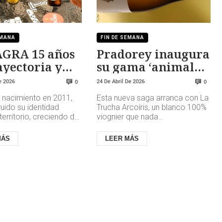
EMANA
FIN DE SEMANA
AGRA 15 años
Pradorey inaugura
ayectoria y
su gama ‘animales
a imagen
salvajes’
e 2026
24 De Abril De 2026
0
0
 nacimiento en 2011,
Esta nueva saga arranca con La
uido su identidad
Trucha Arcoíris, un blanco 100%
territorio, creciendo de
viognier que nada
stenida hasta
contracorriente. Porque ¿quién
arse como un actor
busca un blanco de Ribera del
MÁS
LEER MÁS
Due...