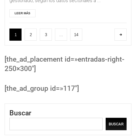
gestionado, según los datos sectoriales a ...
LEER MÁS
1
2
3
…
14
[the_ad_placement id=»entradas-right-
250×300″]
[the_ad_group id=»117″]
Buscar
BUSCAR