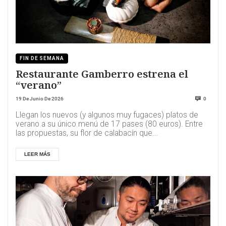
FIN DE SEMANA
Restaurante Gamberro estrena el
“verano”
19 De Junio De 2026
0
Llegan los nuevos (y algunos muy fugaces) platos de
verano a su único menú de 17 pases (80 euros). Entre
las propuestas, su flor de calabacín que...
LEER MÁS