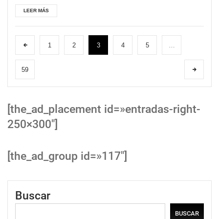
LEER MÁS
1
2
3
4
5
…
59
[the_ad_placement id=»entradas-right-
250×300″]
[the_ad_group id=»117″]
Buscar
BUSCAR