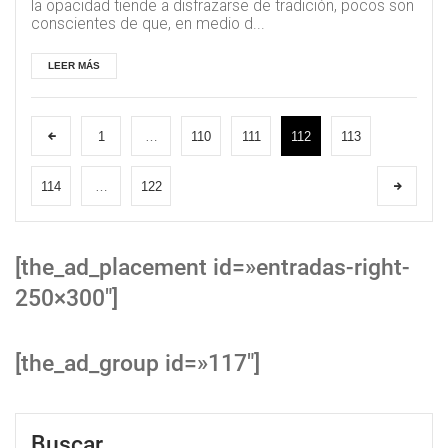
la opacidad tiende a disfrazarse de tradición, pocos son
conscientes de que, en medio d...
LEER MÁS
1
…
110
111
112
113
114
…
122
[the_ad_placement id=»entradas-right-
250×300″]
[the_ad_group id=»117″]
Buscar