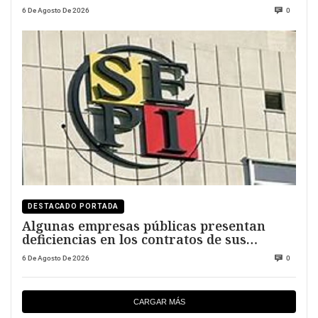
6 De Agosto De 2026
0
DESTACADO PORTADA
Algunas empresas públicas presentan
deficiencias en los contratos de sus
directivos
6 De Agosto De 2026
0
CARGAR MÁS