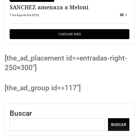
SANCHEZ amenaza a Meloni
7 De Agosto De 2026
0
CARGAR MÁS
[the_ad_placement id=»entradas-right-
250×300″]
[the_ad_group id=»117″]
Buscar
BUSCAR