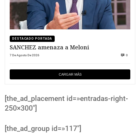
DESTACADO PORTADA
SANCHEZ amenaza a Meloni
7 De Agosto De 2026
0
CARGAR MÁS
[the_ad_placement id=»entradas-right-
250×300″]
[the_ad_group id=»117″]