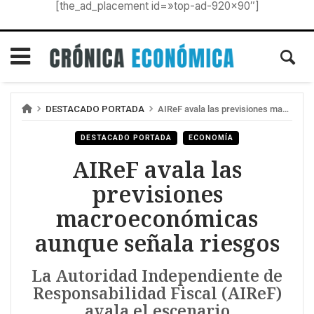
[the_ad_placement id=»top-ad-920×90″]
DESTACADO PORTADA
AIReF avala las previsiones macroeconómicas aunque señala riesgos
DESTACADO PORTADA
ECONOMÍA
AIReF avala las
previsiones
macroeconómicas
aunque señala riesgos
La Autoridad Independiente de
Responsabilidad Fiscal (AIReF)
avala el escenario