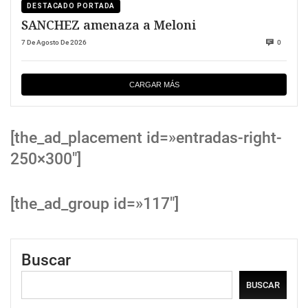
DESTACADO PORTADA
SANCHEZ amenaza a Meloni
7 De Agosto De 2026
0
CARGAR MÁS
[the_ad_placement id=»entradas-right-
250×300″]
[the_ad_group id=»117″]
Buscar
BUSCAR