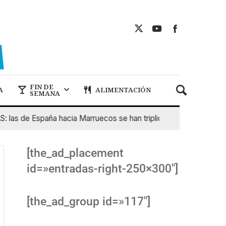
FIN DE
A
ALIMENTACIÓN
SEMANA
as de España hacia Marruecos se han triplicado
7 De Agost
[the_ad_placement
id=»entradas-right-250×300″]
[the_ad_group id=»117″]