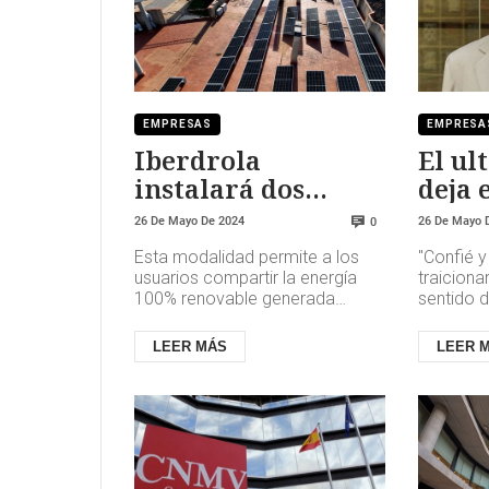
EMPRESAS
EMPRESA
Iberdrola
El ul
instalará dos
deja 
nuevas
26 De Mayo De 2024
26 De Mayo 
0
comunidades
Esta modalidad permite a los
"Confié 
solares en Ourense
usuarios compartir la energía
traiciona
y Lugo
100% renovable generada
sentido d
desde una única instalación
meses en
fotovoltaica ubicada en las
mal. Que 
LEER MÁS
LEER 
proxim...