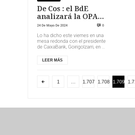
De Cos : el BdE
analizará la OPA
desde la
24 De Mayo De 2024
0
estabilidad
Lo ha dicho este viernes en una
financiera
mesa redonda con el presidente
de CaixaBank, Goirigolzarri, en el
marco de la 39 Reunió Cercle
d'Economia que se ...
LEER MÁS
1
…
1.707
1.708
1.709
1.7