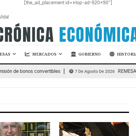
[the_ad_placement id=»top-ad-920×90″]
Vidal
ESAS
MERCADOS
GOBIERNO
HISTORI
ión de bonos convertibles
REMESAS: l
7 De Agosto De 2026