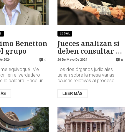
S
LEGAL
timo Benetton
Jueces analizan si
el grupo
deben consultar al
TC y al TJUE por la
De 2024
26 De Mayo De 2024
0
0
amnistía
y me equivoqué. Me
Los dos órganos judiciales
ron, en el verdadero
tienen sobre la mesa varias
e la palabra. Hace unos
causas relativas al proceso
tendí que algo andaba
independentista catalán y, en
la fotografía de...
caso de dudas, pueden
MÁS
LEER MÁS
consultar ...