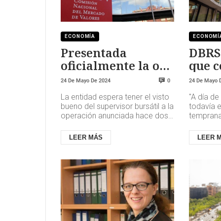
ECONOMÍA
ECONOMÍ
Presentada
DBRS
oficialmente la opa
que c
sobre Sabadell
opa d
24 De Mayo De 2024
24 De Mayo 
0
Sabad
La entidad espera tener el visto
"A día de
bueno del supervisor bursátil a la
todavía 
operación anunciada hace dos
temprana
semanas, en la que propone a
resultado
los accionistas del...
prospera
LEER MÁS
LEER 
transacci