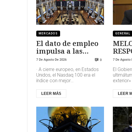
MERCADOS
GENERAL
El dato de empleo
MEL
impulsa a las
RESP
bolsas y al sector
SANCH
7 De Agosto De 2026
7 De Agosto
0
tecnológico
DUR
· A cierre europeo, en Estados
El Gobier
Unidos, el Nasdaq 100 era el
ultimátum
índice con mejor
exterior»
comportamiento al subir un
cambiará
1,3%, favorecido por el sector
tenga la 
LEER MÁS
LEER 
tecnológic...