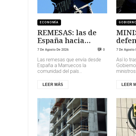
ECONOMÍA
GOBIERN
REMESAS: las de
MINI
España hacia
defen
Marruecos se han
7 De Agosto De 2026
7 De Agosto
0
triplicado
Las remesas que envía desde
Así lo tr
España a Marruecos la
Gobierno
comunidad del país
ministros
norteafricano se han triplicado
gestión d
en apenas una década y rozan
la avalan
LEER MÁS
LEER 
ya los 1.600 mi...