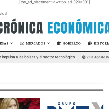
[the_ad_placement id=»top-ad-920×90″]
Vidal
ESAS
MERCADOS
GOBIERNO
HISTORI
mpulsa a las bolsas y al sector tecnológico
7 De Agosto De 