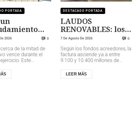
DO PORTADA
DESTACADO PORTADA
 un
LAUDOS
udamiento
RENOVABLES: los
tenible
aplazamientos
 De 2026
7 De Agosto De 2026
0
0
pueden
cerca de la mitad de
Según los fondos acreedores, la
multiplicar la
vo vence durante el
factura asciende ya a entre
deuda
ejercicio. Este
9.100 y 10.400 millones de
se produce mientras
euros, una cifra que atribuyen al
 las investigaciones
impago de los laudos arb...
MÁS
LEER MÁS