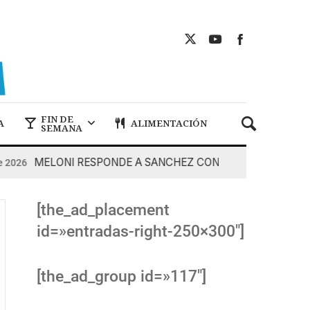
FIN DE
A
ALIMENTACIÓN
SEMANA
MELONI RESPONDE A SANCHEZ CON DUREZA
2026
7 De
[the_ad_placement
id=»entradas-right-250×300″]
[the_ad_group id=»117″]