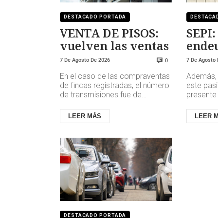
DESTACADO PORTADA
DESTACA
VENTA DE PISOS:
SEPI:
vuelven las ventas
ende
insos
7 De Agosto De 2026
7 De Agosto
0
En el caso de las compraventas
Además, 
de fincas registradas, el número
este pasi
de transmisiones fue de
presente 
115.925, con un aumento anual
aumento 
del 4,2%. El 87,4% de las c...
continúan
LEER MÁS
LEER 
judi...
DESTACADO PORTADA