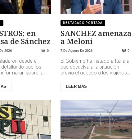
O
DESTACADO PORTADA
STROS; en
SANCHEZ amenaza
sa de Sánchez
a Meloni
 De 2026
7 De Agosto De 2026
0
0
asladaron desde el
El Gobierno ha instado a Italia a
 detallando que los
que devuelva a la situación
 informarán sobre la
previa el acceso a los viajeros
e la crisis derivada de
españoles antes del domingo 9
cha de migrantes ...
de agosto Pedro Sánch...
MÁS
LEER MÁS