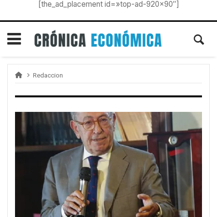
[the_ad_placement id=»top-ad-920×90″]
Redaccion