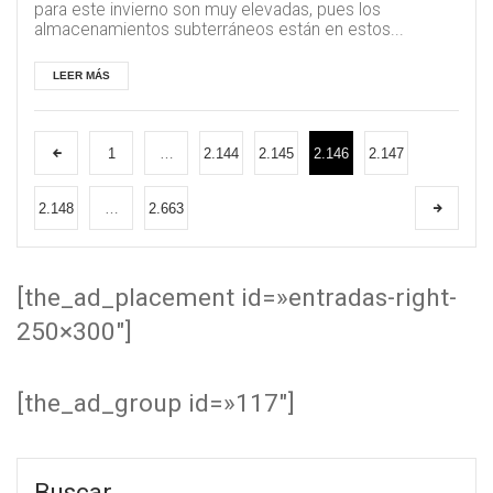
para este invierno son muy elevadas, pues los
almacenamientos subterráneos están en estos...
LEER MÁS
1
…
2.144
2.145
2.146
2.147
2.148
…
2.663
[the_ad_placement id=»entradas-right-
250×300″]
[the_ad_group id=»117″]
Buscar