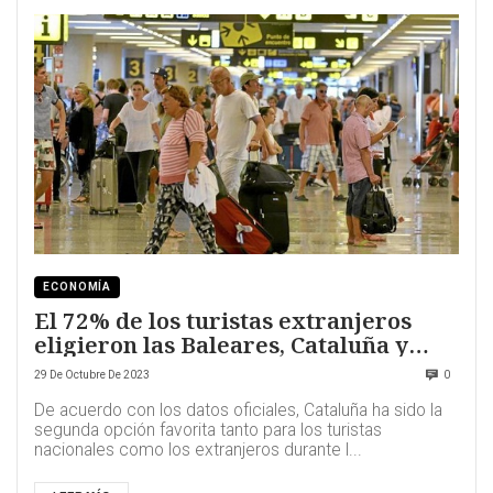
ECONOMÍA
El 72% de los turistas extranjeros
eligieron las Baleares, Cataluña y
Canarias como destino veraniego
29 De Octubre De 2023
0
De acuerdo con los datos oficiales, Cataluña ha sido la
segunda opción favorita tanto para los turistas
nacionales como los extranjeros durante l...