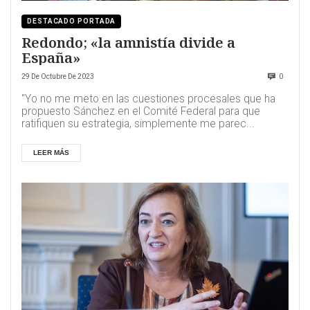
DESTACADO PORTADA
Redondo; «la amnistía divide a
España»
29 De Octubre De 2023
0
"Yo no me meto en las cuestiones procesales que ha
propuesto Sánchez en el Comité Federal para que
ratifiquen su estrategia, simplemente me parec...
LEER MÁS