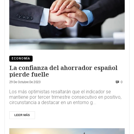
ECONOMÍA
La confianza del ahorrador español
pierde fuelle
29 De Octubre De 2023
0
Los más optimistas resaltarán que el indicador se
mantiene por tercer trimestre consecutivo en positivo,
circunstancia a destacar en un entorno g...
LEER MÁS