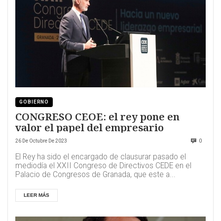
GOBIERNO
CONGRESO CEOE: el rey pone en
valor el papel del empresario
26 De Octubre De 2023
0
El Rey ha sido el encargado de clausurar pasado el
mediodía el XXII Congreso de Directivos CEDE en el
Palacio de Congresos de Granada, que este a...
LEER MÁS