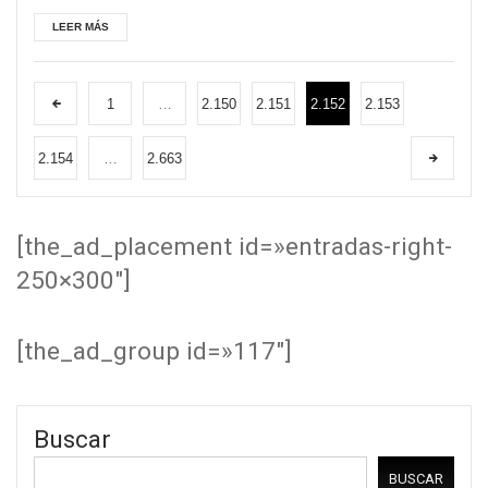
LEER MÁS
1
…
2.150
2.151
2.152
2.153
2.154
…
2.663
[the_ad_placement id=»entradas-right-
250×300″]
[the_ad_group id=»117″]
Buscar
BUSCAR