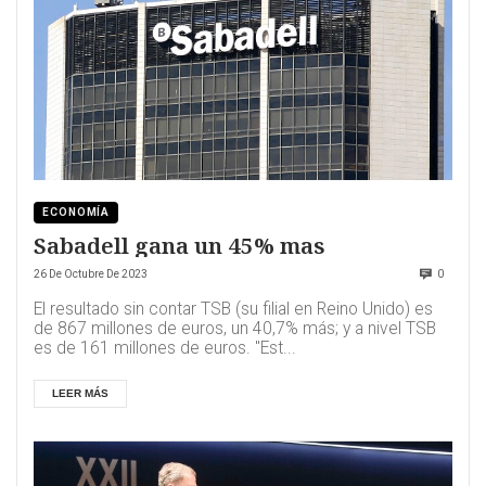
ECONOMÍA
Sabadell gana un 45% mas
26 De Octubre De 2023
0
El resultado sin contar TSB (su filial en Reino Unido) es
de 867 millones de euros, un 40,7% más; y a nivel TSB
es de 161 millones de euros. "Est...
LEER MÁS