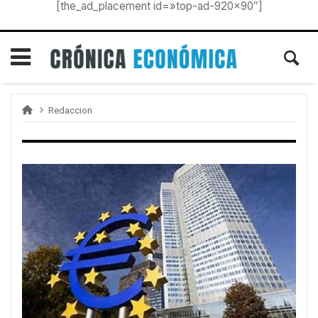
[the_ad_placement id=»top-ad-920×90″]
Redaccion