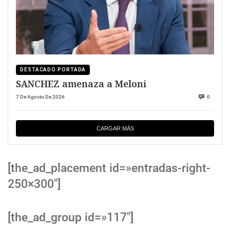
DESTACADO PORTADA
SANCHEZ amenaza a Meloni
7 De Agosto De 2026
0
CARGAR MÁS
[the_ad_placement id=»entradas-right-
250×300″]
[the_ad_group id=»117″]