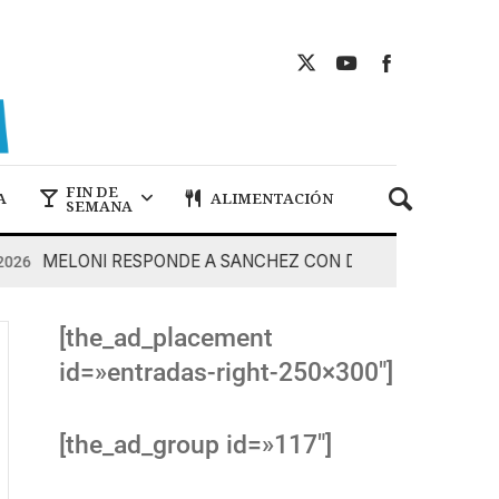
FIN DE
A
ALIMENTACIÓN
SEMANA
MELONI RESPONDE A SANCHEZ CON DUREZA
7 De Ago
[the_ad_placement
id=»entradas-right-250×300″]
[the_ad_group id=»117″]