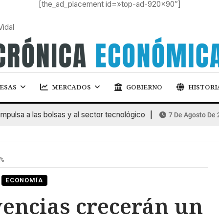
[the_ad_placement id=»top-ad-920×90″]
Vidal
ESAS
MERCADOS
GOBIERNO
HISTORI
sa a las bolsas y al sector tecnológico
7 De Agosto De 2026
0%
ECONOMÍA
vencias crecerán un