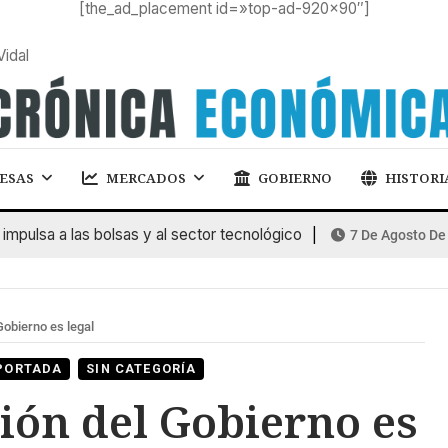
[the_ad_placement id=»top-ad-920×90″]
Vidal
ESAS
MERCADOS
GOBIERNO
HISTORI
lsa a las bolsas y al sector tecnológico
7 De Agosto De 202
Gobierno es legal
PORTADA
SIN CATEGORÍA
ión del Gobierno es