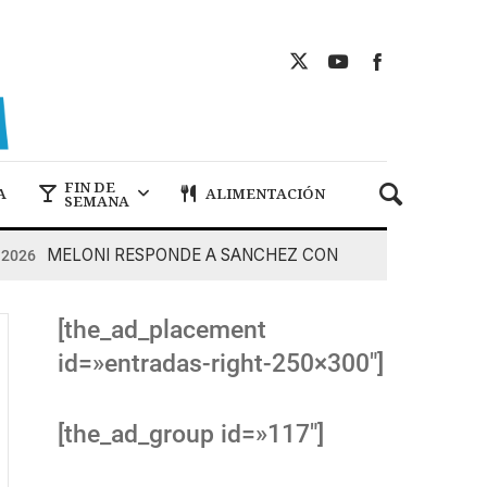
FIN DE
A
ALIMENTACIÓN
SEMANA
MELONI RESPONDE A SANCHEZ CON DUREZA
6
7 De Ag
[the_ad_placement
id=»entradas-right-250×300″]
[the_ad_group id=»117″]