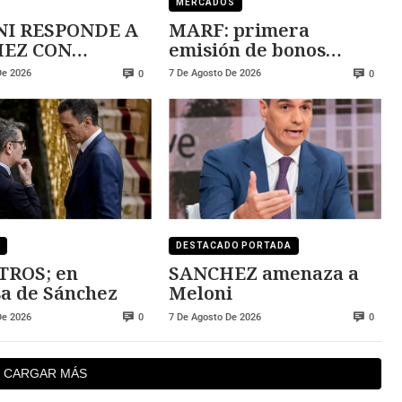
MERCADOS
I RESPONDE A
MARF: primera
 CON
emisión de bonos
ZA
convertibles
De 2026
7 De Agosto De 2026
0
0
DESTACADO PORTADA
TROS; en
SANCHEZ amenaza a
a de Sánchez
Meloni
De 2026
7 De Agosto De 2026
0
0
CARGAR MÁS