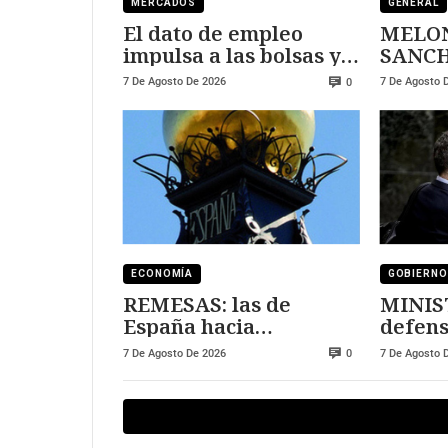
MERCADOS
GENERAL
El dato de empleo
MELON
impulsa a las bolsas y
SANCHEZ
al sector tecnológico
DURE
7 De Agosto De 2026
7 De Agosto 
0
ECONOMÍA
GOBIERNO
REMESAS: las de
MINIS
España hacia
defens
Marruecos se han
7 De Agosto De 2026
7 De Agosto 
0
triplicado