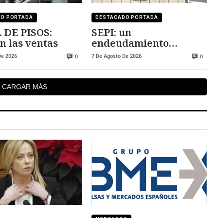
DO PORTADA
DESTACADO PORTADA
 DE PISOS:
SEPI: un
n las ventas
endeudamiento
insostenible
De 2026
7 De Agosto De 2026
0
0
CARGAR MÁS