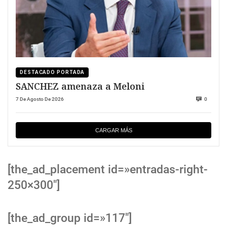
DESTACADO PORTADA
SANCHEZ amenaza a Meloni
7 De Agosto De 2026
0
CARGAR MÁS
[the_ad_placement id=»entradas-right-
250×300″]
[the_ad_group id=»117″]