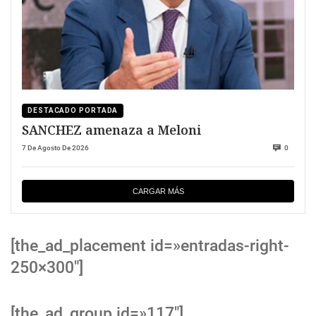
DESTACADO PORTADA
SANCHEZ amenaza a Meloni
7 De Agosto De 2026
0
CARGAR MÁS
[the_ad_placement id=»entradas-right-
250×300″]
[the_ad_group id=»117″]