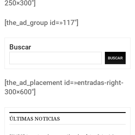
250×300″]
[the_ad_group id=»117″]
Buscar
BUSCAR
[the_ad_placement id=»entradas-right-
300×600″]
ÚLTIMAS NOTICIAS