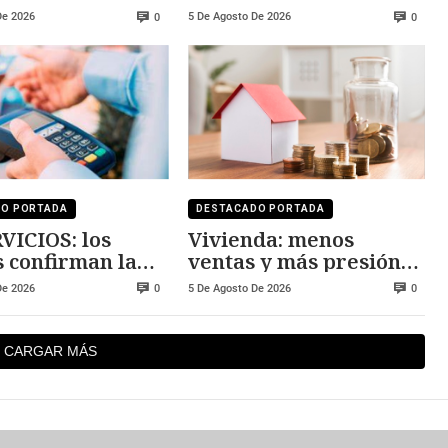
ez
creciendo
De 2026
5 De Agosto De 2026
0
0
DO PORTADA
DESTACADO PORTADA
VICIOS: los
Vivienda: menos
s confirman la
ventas y más presión
sión
sobre los precios
De 2026
5 De Agosto De 2026
0
0
CARGAR MÁS