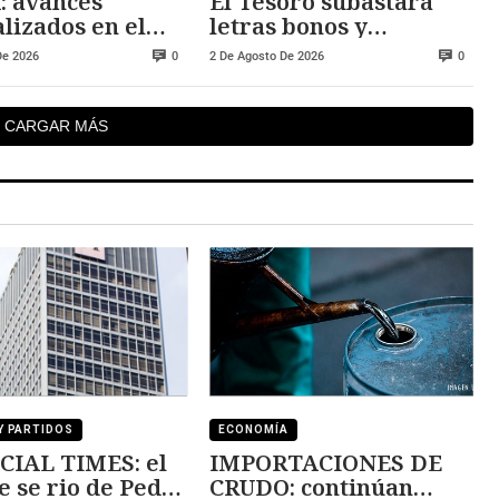
: avances
El Tesoro subastará
lizados en el
letras bonos y
ue de agosto
obligaciones esta
De 2026
2 De Agosto De 2026
0
0
semana
CARGAR MÁS
Y PARTIDOS
ECONOMÍA
CIAL TIMES: el
IMPORTACIONES DE
e se rio de Pedro
CRUDO: continúan