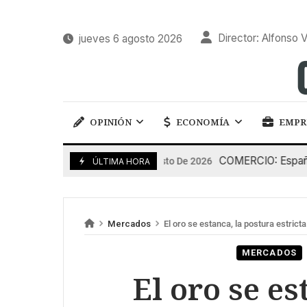
Director: Alfonso V
jueves 6 agosto 2026
OPINIÓN
ECONOMÍA
EMPR
COMERCIO: España pier
5 De Agosto De 2026
ÚLTIMA HORA
Mercados
El oro se estanca, la postura estricta
MERCADOS
El oro se es