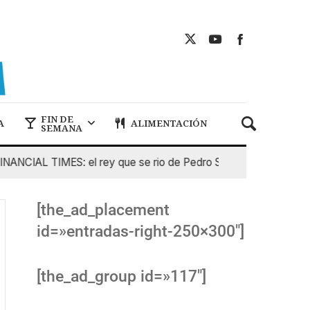
FIN DE
A
ALIMENTACIÓN
SEMANA
CIAL TIMES: el rey que se rio de Pedro Sanchez
5 De Ago
[the_ad_placement
id=»entradas-right-250×300″]
[the_ad_group id=»117″]