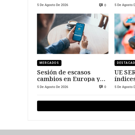
a Marruecos
Sanch
5 De Agosto De 2026
5 De Agosto 
0
MERCADOS
DESTACA
Sesión de escasos
UE SER
cambios en Europa y
índice
Wall Street
expan
5 De Agosto De 2026
5 De Agosto 
0