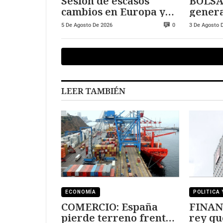
Sesión de escasos
BOLSA
cambios en Europa y
genera
Wall Street
arranq
5 De Agosto De 2026
3 De Agosto 
0
LEER TAMBIÉN
ECONOMÍA
POLITICA 
COMERCIO: España
FINAN
pierde terreno frente
rey qu