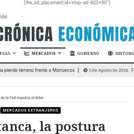
[the_ad_placement id=»top-ad-920×90″]
idal
ESAS
MERCADOS
GOBIERNO
HISTORI
de terreno frente a Marruecos
FINAN
5 De Agosto De 2026
 de la Fed impulsa al dólar
MERCADOS EXTRANJEROS
tanca, la postura