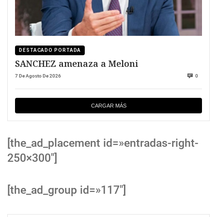
DESTACADO PORTADA
SANCHEZ amenaza a Meloni
7 De Agosto De 2026
0
CARGAR MÁS
[the_ad_placement id=»entradas-right-
250×300″]
[the_ad_group id=»117″]