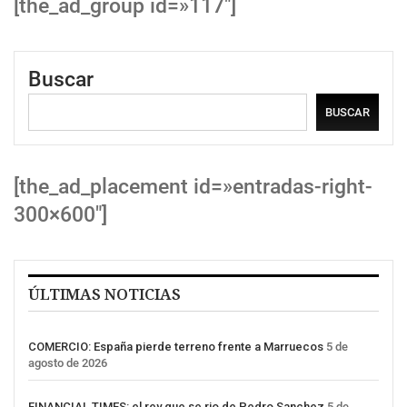
[the_ad_group id=»117″]
Buscar
BUSCAR
[the_ad_placement id=»entradas-right-
300×600″]
ÚLTIMAS NOTICIAS
COMERCIO: España pierde terreno frente a Marruecos
5 de
agosto de 2026
FINANCIAL TIMES: el rey que se rio de Pedro Sanchez
5 de