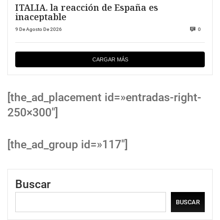
ITALIA. la reacción de España es
inaceptable
9 De Agosto De 2026
0
CARGAR MÁS
[the_ad_placement id=»entradas-right-
250×300″]
[the_ad_group id=»117″]
Buscar
BUSCAR