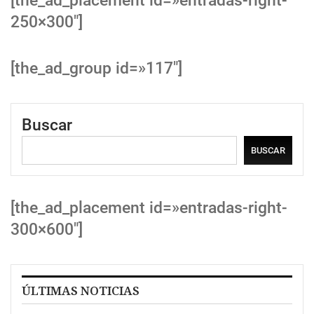
[the_ad_placement id=»entradas-right-
250×300″]
[the_ad_group id=»117″]
Buscar
BUSCAR
[the_ad_placement id=»entradas-right-
300×600″]
ÚLTIMAS NOTICIAS