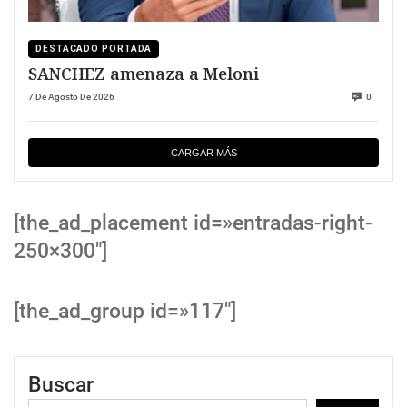
DESTACADO PORTADA
SANCHEZ amenaza a Meloni
7 De Agosto De 2026
0
CARGAR MÁS
[the_ad_placement id=»entradas-right-
250×300″]
[the_ad_group id=»117″]
Buscar