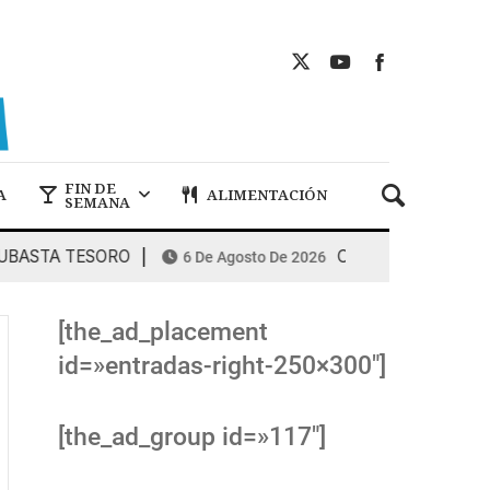
FIN DE
A
ALIMENTACIÓN
SEMANA
TA TESORO
COMBUSTIBLES: la espiral
6 De Agosto De 2026
[the_ad_placement
id=»entradas-right-250×300″]
[the_ad_group id=»117″]