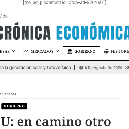
[the_ad_placement id=»top-ad-920×90″]
Vidal
ESAS
MERCADOS
GOBIERNO
HISTORI
eneración solar y fotovoltaica
SUBAS
6 De Agosto De 2026
de Sánchez
GOBIERNO
: en camino otro