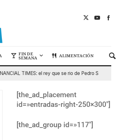
FIN DE
A
ALIMENTACIÓN
SEMANA
IAL TIMES: el rey que se rio de Pedro Sanchez
5 De Agost
[the_ad_placement
id=»entradas-right-250×300″]
[the_ad_group id=»117″]