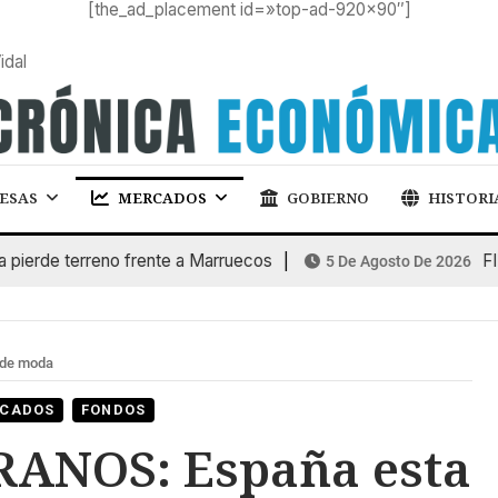
[the_ad_placement id=»top-ad-920×90″]
idal
ESAS
MERCADOS
GOBIERNO
HISTORI
e terreno frente a Marruecos
FINANC
5 De Agosto De 2026
de moda
CADOS
FONDOS
ANOS: España esta