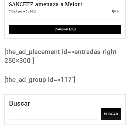
SANCHEZ amenaza a Meloni
7 De Agosto De 2026
0
CARGAR MÁS
[the_ad_placement id=»entradas-right-
250×300″]
[the_ad_group id=»117″]
Buscar
BUSCAR