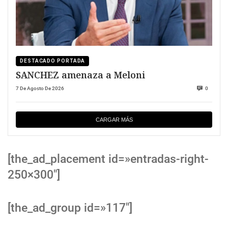
DESTACADO PORTADA
SANCHEZ amenaza a Meloni
7 De Agosto De 2026
0
CARGAR MÁS
[the_ad_placement id=»entradas-right-
250×300″]
[the_ad_group id=»117″]