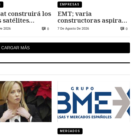
S
EMPRESAS
at construirá los
EMT; varia
 satélites
constructoras aspiran
eos
al nuevo centro de
De 2026
7 De Agosto De 2026
0
0
operaciones
CARGAR MÁS
MERCADOS