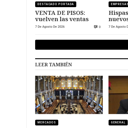
DESTACADO PORTADA
EMPRESA
VENTA DE PISOS:
Hispas
vuelven las ventas
nuevos
europ
7 De Agosto De 2026
7 De Agosto 
0
LEER TAMBIÉN
MERCADOS
GENERAL