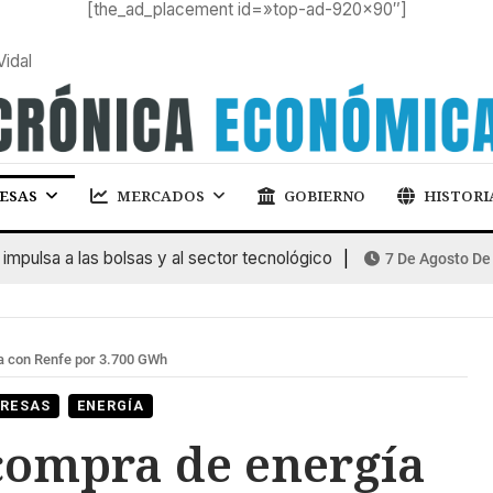
[the_ad_placement id=»top-ad-920×90″]
Vidal
ESAS
MERCADOS
GOBIERNO
HISTORI
lsa a las bolsas y al sector tecnológico
7 De Agosto De 202
a con Renfe por 3.700 GWh
RESAS
ENERGÍA
ompra de energía