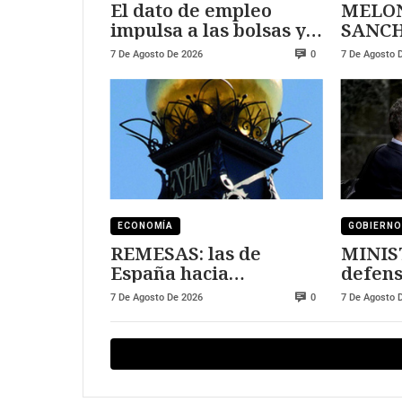
El dato de empleo
MELON
impulsa a las bolsas y
SANCHEZ
al sector tecnológico
DURE
7 De Agosto De 2026
7 De Agosto 
0
ECONOMÍA
GOBIERNO
REMESAS: las de
MINIS
España hacia
defens
Marruecos se han
7 De Agosto De 2026
7 De Agosto 
0
triplicado