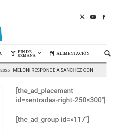
FIN DE
A
ALIMENTACIÓN
SEMANA
MELONI RESPONDE A SANCHEZ CON DUREZA
6
7 De Ag
[the_ad_placement
id=»entradas-right-250×300″]
[the_ad_group id=»117″]