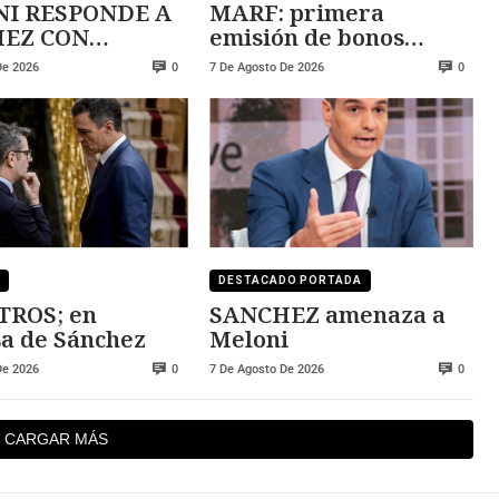
I RESPONDE A
MARF: primera
 CON
emisión de bonos
ZA
convertibles
De 2026
7 De Agosto De 2026
0
0
DESTACADO PORTADA
TROS; en
SANCHEZ amenaza a
a de Sánchez
Meloni
De 2026
7 De Agosto De 2026
0
0
CARGAR MÁS