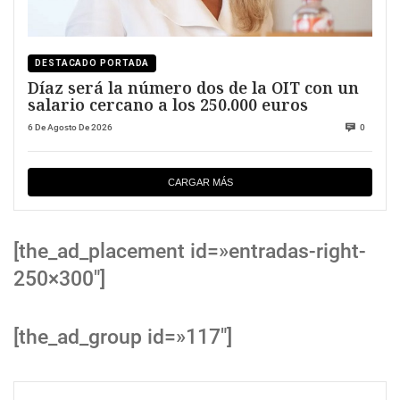
DESTACADO PORTADA
Díaz será la número dos de la OIT con un
salario cercano a los 250.000 euros
6 De Agosto De 2026
0
CARGAR MÁS
[the_ad_placement id=»entradas-right-
250×300″]
[the_ad_group id=»117″]