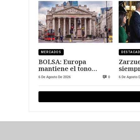
MERCADOS
DESTACA
BOLSA: Europa
Zarzue
mantiene el tono
siempr
positivo
visitar
6 De Agosto De 2026
6 De Agosto 
0