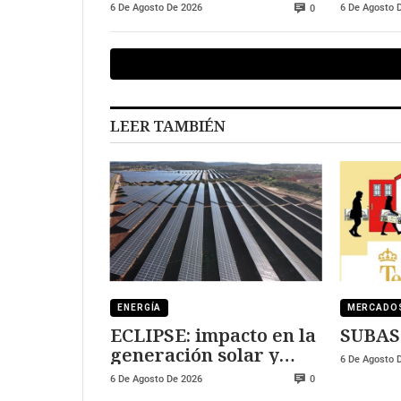
Red Eléctrica de
sigue a
6 De Agosto De 2026
6 De Agosto 
0
España
Madrid
solida
LEER TAMBIÉN
ENERGÍA
MERCADO
ECLIPSE: impacto en la
SUBAS
generación solar y
6 De Agosto 
fotovoltaica
6 De Agosto De 2026
0