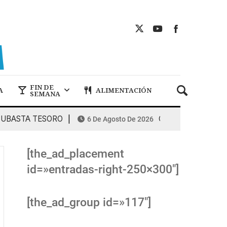
FIN DE
A
ALIMENTACIÓN
SEMANA
STA TESORO
COMBUSTIBLES: la espir
6 De Agosto De 2026
[the_ad_placement
id=»entradas-right-250×300″]
[the_ad_group id=»117″]