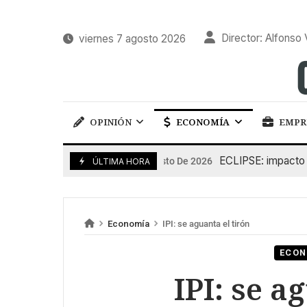
Director: Alfonso 
viernes 7 agosto 2026
OPINIÓN
ECONOMÍA
EMPR
ECLIPSE: impacto en la
6 De Agosto De 2026
ÚLTIMA HORA
Economía
IPI: se aguanta el tirón
ECON
IPI: se a