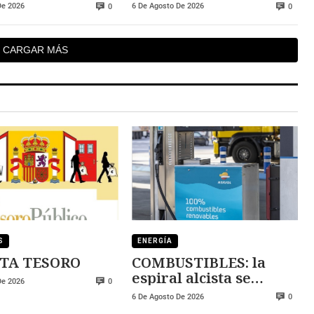
 la cola y
5.000 plazas
De 2026
6 De Agosto De 2026
0
0
 lidera la
ridad
CARGAR MÁS
S
ENERGÍA
TA TESORO
COMBUSTIBLES: la
espiral alcista se
De 2026
0
mantiene
6 De Agosto De 2026
0