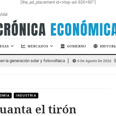
[the_ad_placement id=»top-ad-920×90″]
Vidal
ESAS
MERCADOS
GOBIERNO
HISTORI
 generación solar y fotovoltaica
SUBA
6 De Agosto De 2026
OMÍA
INDUSTRIA
guanta el tirón