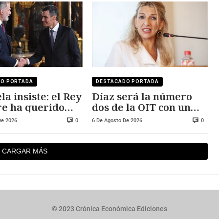
DO PORTADA
DESTACADO PORTADA
la insiste: el Rey
Díaz será la número
e ha querido
dos de la OIT con un
 Ceuta y Melilla
salario cercano a los
De 2026
6 De Agosto De 2026
0
0
250.000 euros
CARGAR MÁS
© 2023 Crónica Económica Ediciones