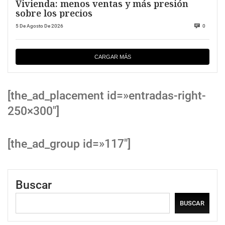
Vivienda: menos ventas y más presión
sobre los precios
5 De Agosto De 2026
0
CARGAR MÁS
[the_ad_placement id=»entradas-right-
250×300″]
[the_ad_group id=»117″]
Buscar
BUSCAR