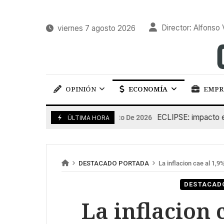
Director: Alfonso 
viernes 7 agosto 2026
OPINIÓN
ECONOMÍA
EMPR
ECLIPSE: impacto en la 
6 De Agosto De 2026
ÚLTIMA HORA
DESTACADO PORTADA
La inflacion cae al 1,9
DESTACAD
La inflacion 