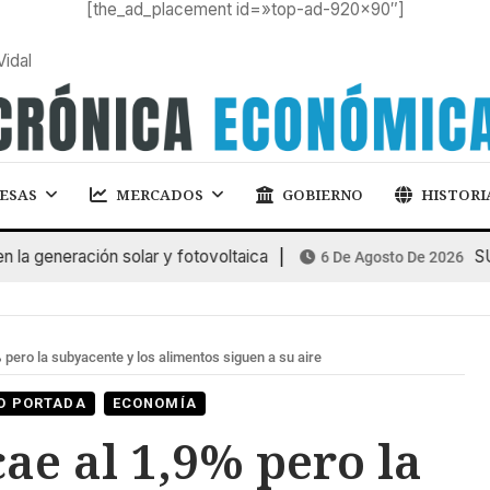
[the_ad_placement id=»top-ad-920×90″]
Vidal
ESAS
MERCADOS
GOBIERNO
HISTORI
generación solar y fotovoltaica
SUBA
6 De Agosto De 2026
% pero la subyacente y los alimentos siguen a su aire
O PORTADA
ECONOMÍA
cae al 1,9% pero la