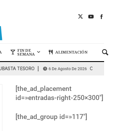
FIN DE
A
ALIMENTACIÓN
SEMANA
STA TESORO
COMBUSTIBLES: la espira
6 De Agosto De 2026
[the_ad_placement
id=»entradas-right-250×300″]
[the_ad_group id=»117″]