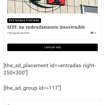
DESTACADO PORTADA
SEPI: un endeudamiento insostenible
7 De Agosto De 2026
0
CARGAR MÁS
[the_ad_placement id=»entradas-right-
250×300″]
[the_ad_group id=»117″]