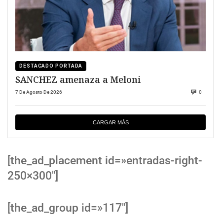
DESTACADO PORTADA
SANCHEZ amenaza a Meloni
7 De Agosto De 2026
0
CARGAR MÁS
[the_ad_placement id=»entradas-right-
250×300″]
[the_ad_group id=»117″]