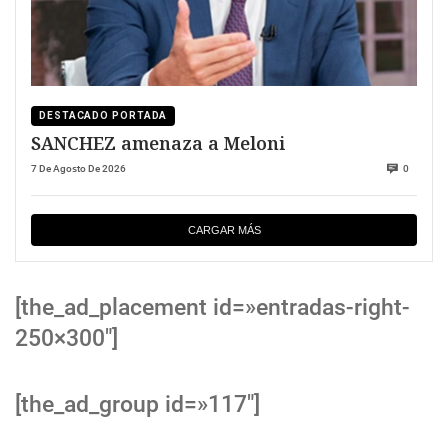
DESTACADO PORTADA
SANCHEZ amenaza a Meloni
7 De Agosto De 2026
0
CARGAR MÁS
[the_ad_placement id=»entradas-right-
250×300″]
[the_ad_group id=»117″]