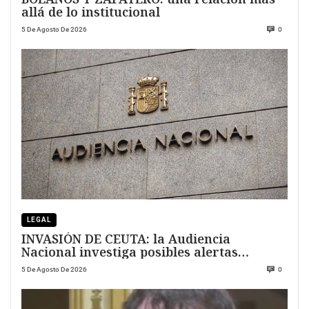
allá de lo institucional
5 De Agosto De 2026
0
LEGAL
INVASIÓN DE CEUTA: la Audiencia
Nacional investiga posibles alertas
previas
5 De Agosto De 2026
0