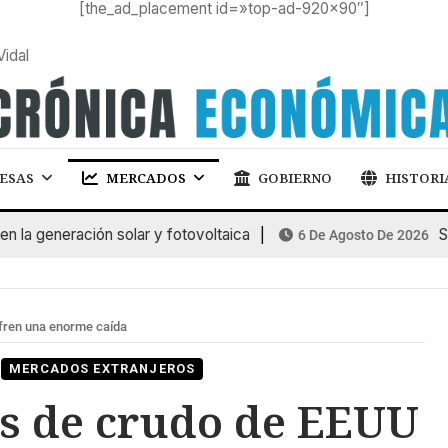
[the_ad_placement id=»top-ad-920×90″]
Vidal
ESAS
MERCADOS
GOBIERNO
HISTORI
 generación solar y fotovoltaica
SUB
6 De Agosto De 2026
fren una enorme caída
MERCADOS EXTRANJEROS
os de crudo de EEUU