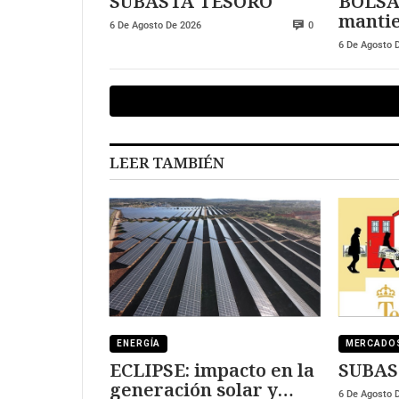
SUBASTA TESORO
BOLSA
mantie
6 De Agosto De 2026
0
positi
6 De Agosto 
LEER TAMBIÉN
ENERGÍA
MERCADO
ECLIPSE: impacto en la
SUBAS
generación solar y
6 De Agosto 