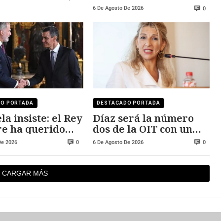
mantiene
6 De Agosto De 2026
0
DO PORTADA
DESTACADO PORTADA
la insiste: el Rey
Díaz será la número
e ha querido
dos de la OIT con un
 Ceuta y Melilla
salario cercano a los
De 2026
6 De Agosto De 2026
0
0
250.000 euros
CARGAR MÁS