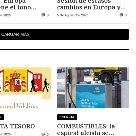
: Europa
Sesión de escasos
ne el tono
cambios en Europa y
vo
Wall Street
De 2026
5 De Agosto De 2026
0
0
CARGAR MÁS
S
ENERGÍA
TA TESORO
COMBUSTIBLES: la
espiral alcista se
De 2026
0