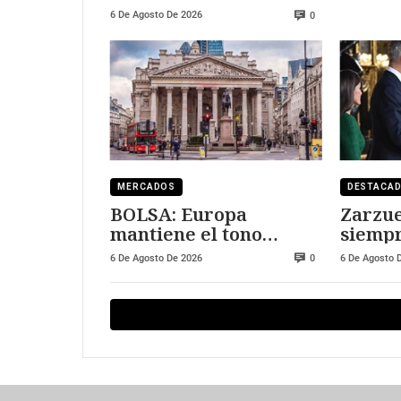
fotovoltaica
6 De Agosto De 2026
0
MERCADOS
DESTACA
BOLSA: Europa
Zarzue
mantiene el tono
siempr
positivo
visitar
6 De Agosto De 2026
6 De Agosto 
0