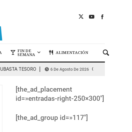
FIN DE
A
ALIMENTACIÓN
SEMANA
ASTA TESORO
COMBUSTIBLES: la espir
6 De Agosto De 2026
[the_ad_placement
id=»entradas-right-250×300″]
[the_ad_group id=»117″]