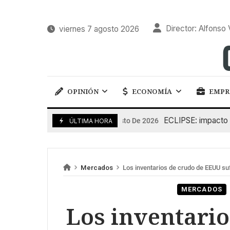
Director: Alfonso 
viernes 7 agosto 2026
OPINIÓN
ECONOMÍA
EMPR
ECLIPSE: impacto en la
6 De Agosto De 2026
ÚLTIMA HORA
Mercados
Los inventarios de crudo de EEUU su
MERCADOS
Los inventari