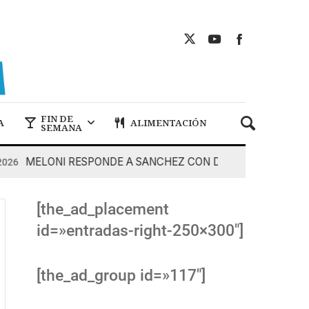
FIN DE
A
ALIMENTACIÓN
SEMANA
MELONI RESPONDE A SANCHEZ CON DUREZA
7 De Agos
[the_ad_placement
id=»entradas-right-250×300″]
[the_ad_group id=»117″]