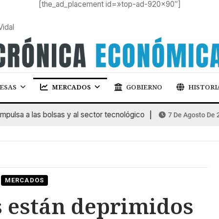
[the_ad_placement id=»top-ad-920×90″]
Vidal
ESAS
MERCADOS
GOBIERNO
HISTORI
a a las bolsas y al sector tecnológico
7 De Agosto De 2026
MERCADOS
 están deprimidos