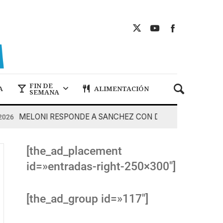
FIN DE
A
ALIMENTACIÓN
SEMANA
MELONI RESPONDE A SANCHEZ CON DUREZA
7 De Agos
[the_ad_placement
id=»entradas-right-250×300″]
[the_ad_group id=»117″]