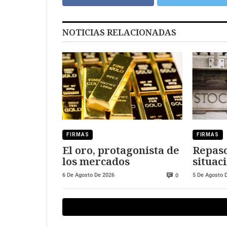
NOTICIAS RELACIONADAS
FIRMAS
FIRMAS
El oro, protagonista de
Repaso
los mercados
situaci
merca
6 De Agosto De 2026
5 De Agosto 
0