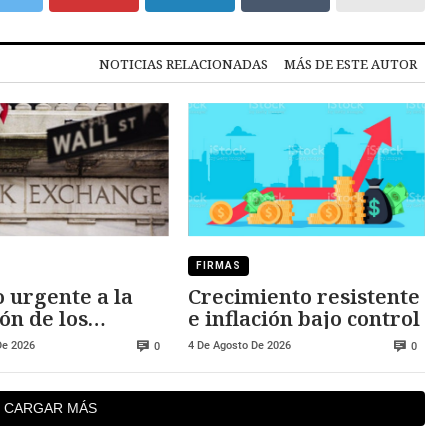
NOTICIAS RELACIONADAS
MÁS DE ESTE AUTOR
FIRMAS
 urgente a la
Crecimiento resistente
ón de los
e inflación bajo control
dos
De 2026
4 De Agosto De 2026
0
0
CARGAR MÁS