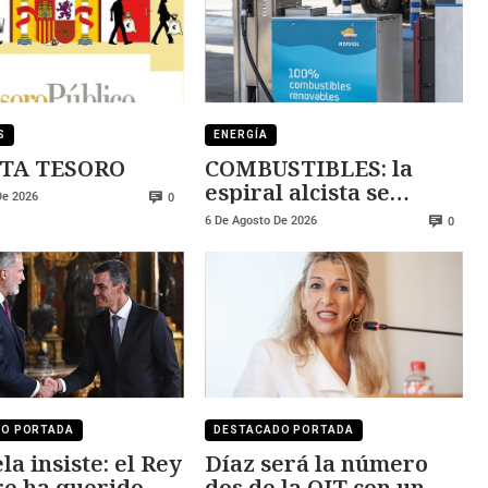
S
ENERGÍA
TA TESORO
COMBUSTIBLES: la
espiral alcista se
De 2026
0
mantiene
6 De Agosto De 2026
0
DO PORTADA
DESTACADO PORTADA
la insiste: el Rey
Díaz será la número
e ha querido
dos de la OIT con un