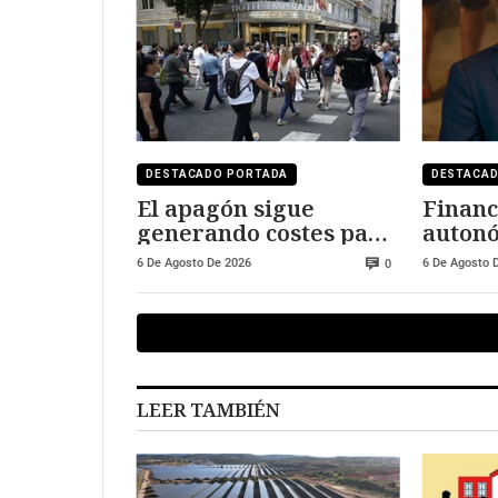
DESTACADO PORTADA
DESTACA
El apagón sigue
Financ
generando costes para
autonó
Red Eléctrica de
sigue a
6 De Agosto De 2026
6 De Agosto 
0
España
Madrid
solida
LEER TAMBIÉN