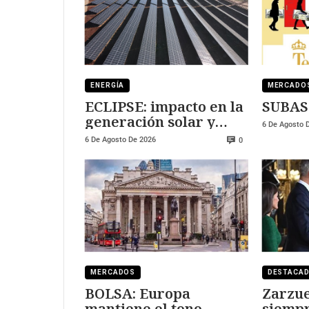
ENERGÍA
MERCADO
ECLIPSE: impacto en la
SUBAS
generación solar y
6 De Agosto 
fotovoltaica
6 De Agosto De 2026
0
MERCADOS
DESTACA
BOLSA: Europa
Zarzue
mantiene el tono
siempr