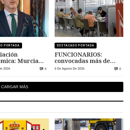
DO PORTADA
DESTACADO PORTADA
iación
FUNCIONARIOS:
mica: Murcia
convocadas más de
 la cola y
5.000 plazas
De 2026
6 De Agosto De 2026
0
0
 lidera la
ridad
CARGAR MÁS