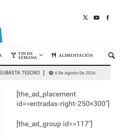
FIN DE
A
ALIMENTACIÓN
SEMANA
ASTA TESORO
COMBUSTIBLES: la espir
6 De Agosto De 2026
[the_ad_placement
id=»entradas-right-250×300″]
[the_ad_group id=»117″]