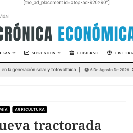
[the_ad_placement id=»top-ad-920×90″]
Vidal
ESAS
MERCADOS
GOBIERNO
HISTORI
a generación solar y fotovoltaica
SUB
6 De Agosto De 2026
MÍA
AGRICULTURA
ueva tractorada