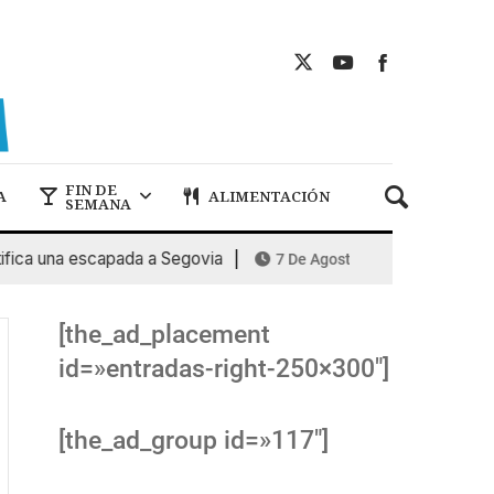
FIN DE
A
ALIMENTACIÓN
SEMANA
a una escapada a Segovia
PROTOS, pre
7 De Agosto De 2026
[the_ad_placement
id=»entradas-right-250×300″]
[the_ad_group id=»117″]