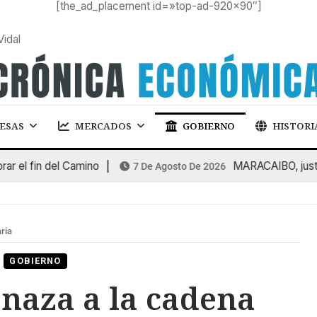
[the_ad_placement id=»top-ad-920×90″]
Vidal
ESAS
MERCADOS
GOBIERNO
HISTORI
l fin del Camino
MARACAIBO, justific
7 De Agosto De 2026
ria
GOBIERNO
naza a la cadena