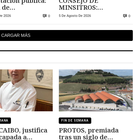
tación pública:
CONSEJO DE
 de
MINSITROS:
caciones sin
abundantes gastos sin
De 2026
5 De Agosto De 2026
0
0
idad
control
CARGAR MÁS
EMANA
FIN DE SEMANA
IBO, justifica
PROTOS, premiada
capada a
tras un siglo de