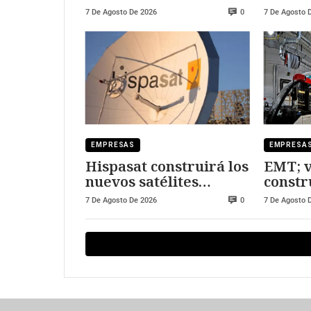
Segov
7 De Agosto De 2026
7 De Agosto 
0
EMPRESAS
EMPRESA
Hispasat construirá los
EMT; v
nuevos satélites
constr
europeos
al nue
7 De Agosto De 2026
7 De Agosto 
0
operac