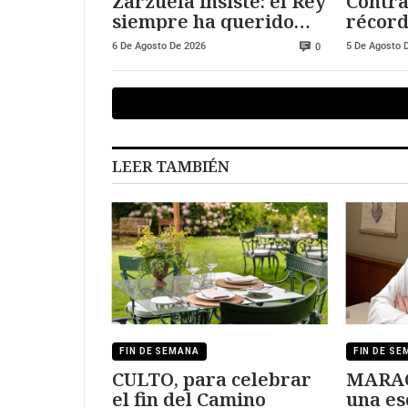
Zarzuela insiste: el Rey
Contra
siempre ha querido
récord
visitar Ceuta y Melilla
adjudi
6 De Agosto De 2026
5 De Agosto 
0
public
LEER TAMBIÉN
FIN DE SEMANA
FIN DE S
CULTO, para celebrar
MARACA
el fin del Camino
una es