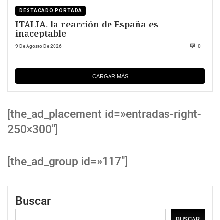
DESTACADO PORTADA
ITALIA. la reacción de España es
inaceptable
9 De Agosto De 2026
0
CARGAR MÁS
[the_ad_placement id=»entradas-right-
250×300″]
[the_ad_group id=»117″]
Buscar
BUSCAR