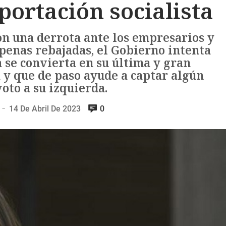
portación socialista
on una derrota ante los empresarios y
 penas rebajadas, el Gobierno intenta
a se convierta en su última y gran
a y que de paso ayude a captar algún
oto a su izquierda.
14 De Abril De 2023
0
—