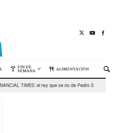
FIN DE
A
ALIMENTACIÓN
SEMANA
CIAL TIMES: el rey que se rio de Pedro Sanchez
5 De Agos