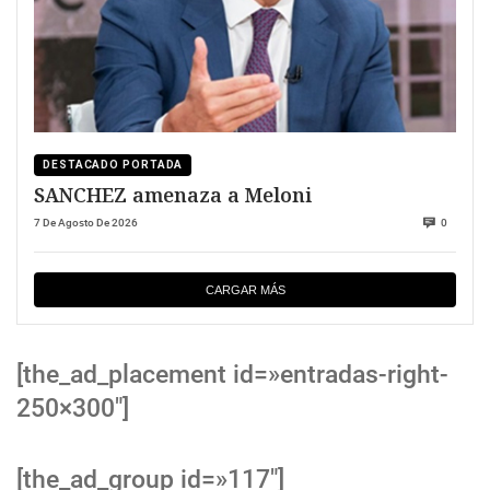
DESTACADO PORTADA
SANCHEZ amenaza a Meloni
7 De Agosto De 2026
0
CARGAR MÁS
[the_ad_placement id=»entradas-right-
250×300″]
[the_ad_group id=»117″]