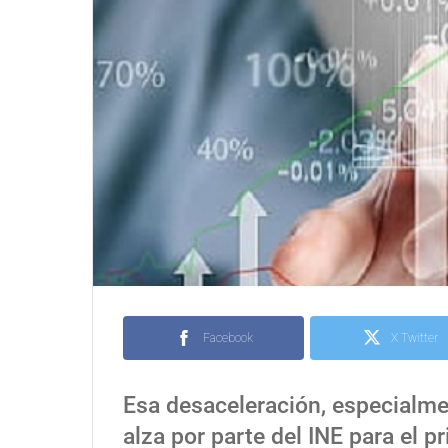
Facebook
X Twitter
Esa desaceleración, especialmen
alza por parte del INE para el p