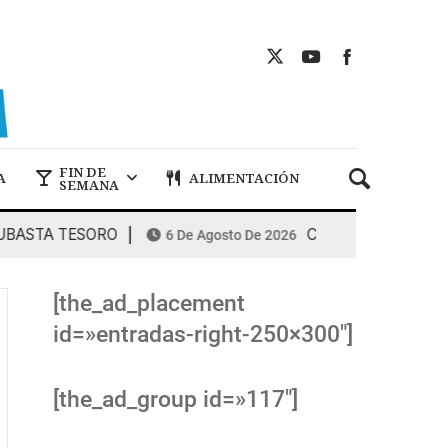
FIN DE
A
ALIMENTACIÓN
SEMANA
TA TESORO
COMBUSTIBLES: la espira
6 De Agosto De 2026
[the_ad_placement
id=»entradas-right-250×300″]
[the_ad_group id=»117″]