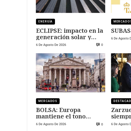
ENERGÍA
MERCADO
ECLIPSE: impacto en la
SUBAS
generación solar y
6 De Agosto 
fotovoltaica
6 De Agosto De 2026
0
MERCADOS
DESTACA
BOLSA: Europa
Zarzue
mantiene el tono
siempr
positivo
visitar
6 De Agosto De 2026
6 De Agosto 
0