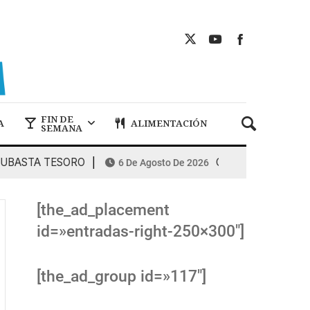
FIN DE
A
ALIMENTACIÓN
SEMANA
STA TESORO
COMBUSTIBLES: la espir
6 De Agosto De 2026
[the_ad_placement
id=»entradas-right-250×300″]
[the_ad_group id=»117″]