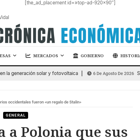
[the_ad_placement id=»top-ad-920×90″]
Vidal
ESAS
MERCADOS
GOBIERNO
HISTORI
 generación solar y fotovoltaica
SUBA
6 De Agosto De 2026
rios occidentales fueron «un regalo de Stalin»
GENERAL
a a Polonia que sus