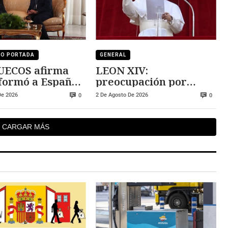
DO PORTADA
GENERAL
S afirma
LEON XIV:
formó a España
preocupación por
risis
situación de Ceuta
De 2026
2 De Agosto De 2026
0
0
CARGAR MÁS