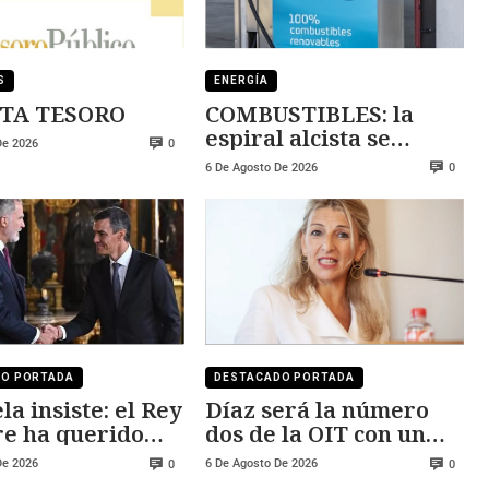
S
ENERGÍA
TA TESORO
COMBUSTIBLES: la
espiral alcista se
De 2026
0
mantiene
6 De Agosto De 2026
0
DO PORTADA
DESTACADO PORTADA
la insiste: el Rey
Díaz será la número
e ha querido
dos de la OIT con un
 Ceuta y Melilla
salario cercano a los
De 2026
6 De Agosto De 2026
0
0
250.000 euros