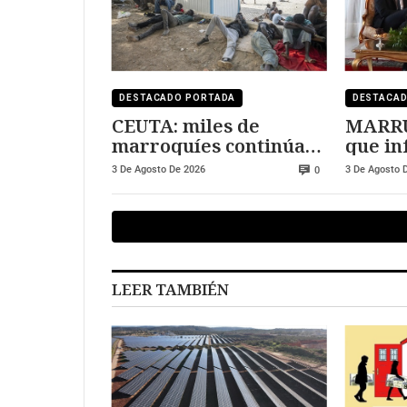
DESTACADO PORTADA
DESTACA
CEUTA: miles de
MARRUECO
marroquíes continúan
que in
en la ciudad
de la c
3 De Agosto De 2026
3 De Agosto 
0
LEER TAMBIÉN